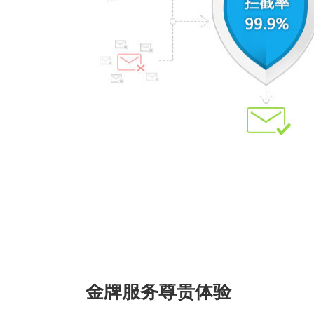
金牌服务尊贵体验