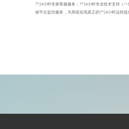
7*24小时专家客服服务；7*24小时专业技术支持（
候平台监控服务，为系统实现真正的7*24小时运转提