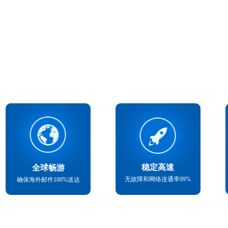
稳定高速
全球畅游
无故障和网络连通率99%
确保海外邮件100%送达