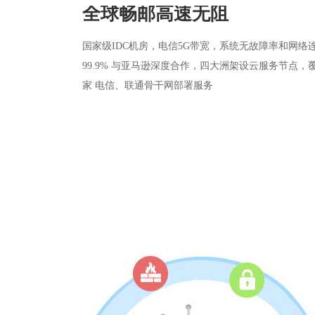
全球畅邮高速无阻
国家级IDC机房，电信5G带宽，系统无故障率和网络
99.9% 与亚马逊深度合作，四大洲架设云服务节点，覆
家 电信、联通骨干网部署服务